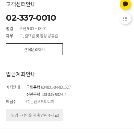
고객센터안내
02-337-0010
평일
오전 9:00 ~ 18:00
휴무
토, 일요일 및 법정 공휴일
견적문의하기
입금계좌안내
계좌안내
국민은행
604001-04-001527
신한은행
100-035-982914
예금주
㈜온앤오프미디어
※ 입금자명을 꼭 확인해주세요!