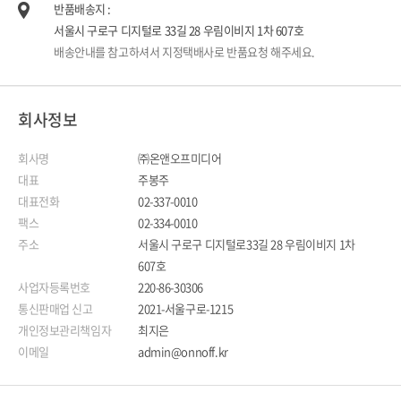
반품배송지 :
서울시 구로구 디지털로 33길 28 우림이비지 1차 607호
배송안내를 참고하셔서 지정택배사로 반품요청 해주세요.
회사정보
회사명
㈜온앤오프미디어
대표
주봉주
대표전화
02-337-0010
팩스
02-334-0010
주소
서울시 구로구 디지털로33길 28 우림이비지 1차
607호
사업자등록번호
220-86-30306
통신판매업 신고
2021-서울구로-1215
개인정보관리책임자
최지은
이메일
admin@onnoff.kr