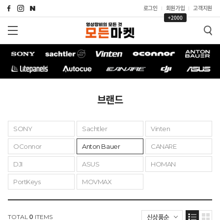
로그인
회원가입
고객지원
+2000
브랜드
SONY
Sachtler
Vinten
OConnor
Anton Bauer
CANARE
DJI
ASUS
HOMAN
PortKeys
MOVMAX
신상품순
TOTAL
0
ITEMS