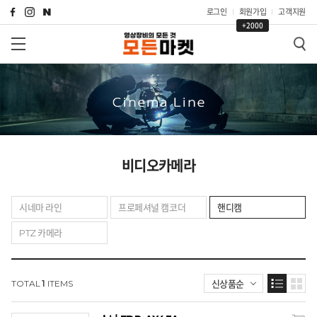
로그인
회원가입
고객지원
+2000
비디오카메라
시네마 라인
프로페셔널 캠코더
핸디캠
PTZ 카메라
신상품순
TOTAL
1
ITEMS