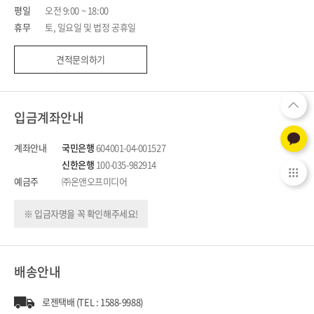
평일
오전 9:00 ~ 18:00
휴무
토, 일요일 및 법정 공휴일
견적문의하기
입금계좌안내
계좌안내
국민은행
604001-04-001527
신한은행
100-035-982914
예금주
㈜온앤오프미디어
※ 입금자명을 꼭 확인해주세요!
배송안내
로젠택배 (TEL : 1588-9988)