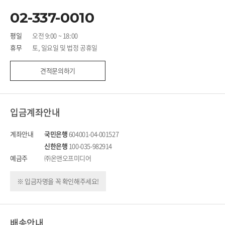
02-337-0010
평일
오전 9:00 ~ 18:00
휴무
토, 일요일 및 법정 공휴일
견적문의하기
입금계좌안내
계좌안내
국민은행
604001-04-001527
신한은행
100-035-982914
예금주
㈜온앤오프미디어
※ 입금자명을 꼭 확인해주세요!
배송안내