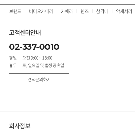
브랜드
비디오카메라
카메라
렌즈
삼각대
악세서리
고객센터안내
02-337-0010
평일
오전 9:00 ~ 18:00
휴무
토, 일요일 및 법정 공휴일
견적문의하기
회사정보