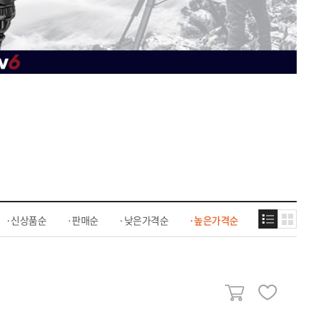
신상품순
판매순
낮은가격순
높은가격순