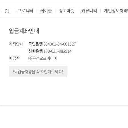
DJI
프로젝터
케이블
중고마켓
커뮤니티
개인정보처리
입금계좌안내
계좌안내
국민은행
604001-04-001527
신한은행
100-035-982914
예금주
㈜온앤오프미디어
※ 입금자명을 꼭 확인해주세요!