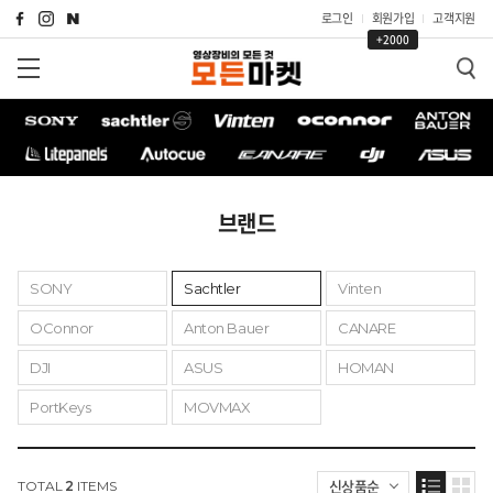
로그인
회원가입
고객지원
+2000
브랜드
SONY
Sachtler
Vinten
OConnor
Anton Bauer
CANARE
DJI
ASUS
HOMAN
PortKeys
MOVMAX
신상품순
TOTAL
2
ITEMS