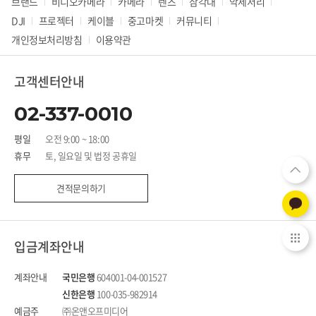
브랜드
비디오카메라
카메라
렌즈
삼각대
악세서리
DJI
프로젝터
케이블
중고마켓
커뮤니티
개인정보처리방침
이용약관
고객센터안내
02-337-0010
평일
오전 9:00 ~ 18:00
휴무
토, 일요일 및 법정 공휴일
견적문의하기
입금계좌안내
계좌안내
국민은행
604001-04-001527
신한은행
100-035-982914
예금주
㈜온앤오프미디어