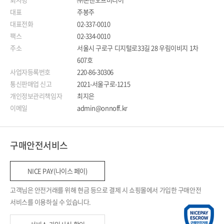
대표
주봉주
대표전화
02-337-0010
팩스
02-334-0010
주소
서울시 구로구 디지털로33길 28 우림이비지 1차
607호
사업자등록번호
220-86-30306
통신판매업 신고
2021-서울구로-1215
개인정보관리책임자
최지은
이메일
admin@onnoff.kr
구매안전서비스
NICE PAY(나이스 페이)
고객님은 안전거래를 위해 현금 등으로 결제 시 쇼핑몰에서 가입한 구매안전
서비스를 이용하실 수 있습니다.