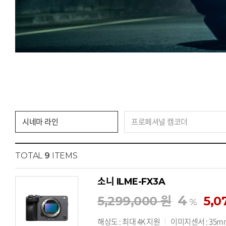
시네마 라인
프로페셔널 캠코더
TOTAL
9
ITEMS
소니 ILME-FX3A
4
5,299,000 원
5,0
%
해상도 : 최대 4K 지원
이미지센서 : 35mm