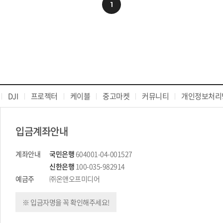
1
DJI
프로젝터
케이블
중고마켓
커뮤니티
개인정보처리
입금계좌안내
계좌안내
국민은행
604001-04-001527
신한은행
100-035-982914
예금주
㈜온앤오프미디어
※ 입금자명을 꼭 확인해주세요!