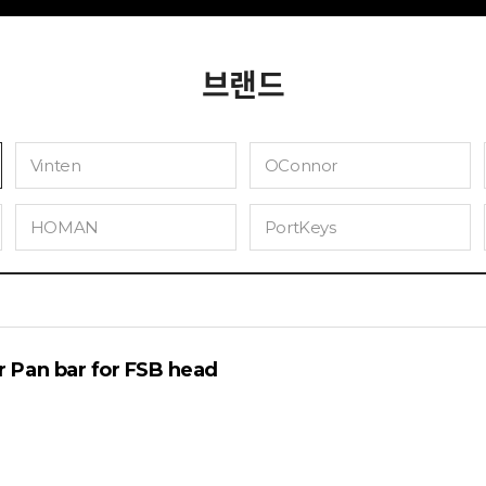
브랜드
Vinten
OConnor
HOMAN
PortKeys
Pan bar for FSB head