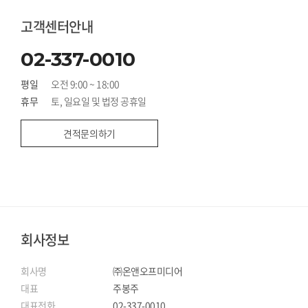
고객센터안내
02-337-0010
평일
오전 9:00 ~ 18:00
휴무
토, 일요일 및 법정 공휴일
견적문의하기
회사정보
회사명
㈜온앤오프미디어
대표
주봉주
대표전화
02-337-0010