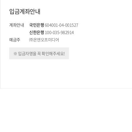
입금계좌안내
계좌안내
국민은행
604001-04-001527
신한은행
100-035-982914
예금주
㈜온앤오프미디어
※ 입금자명을 꼭 확인해주세요!