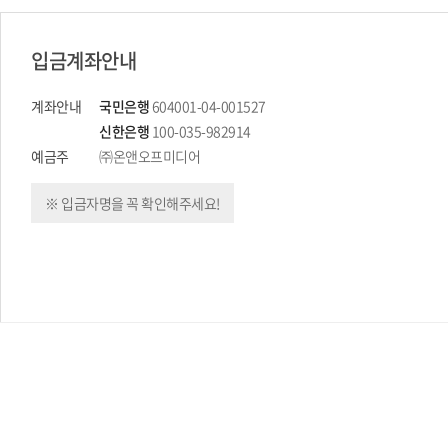
입금계좌안내
계좌안내
국민은행
604001-04-001527
신한은행
100-035-982914
예금주
㈜온앤오프미디어
※ 입금자명을 꼭 확인해주세요!