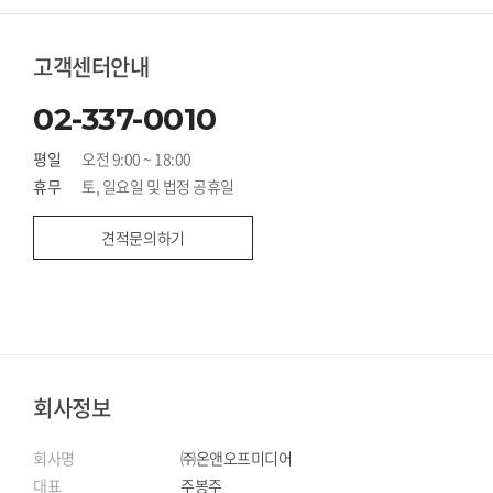
고객센터안내
02-337-0010
평일
오전 9:00 ~ 18:00
휴무
토, 일요일 및 법정 공휴일
견적문의하기
회사정보
회사명
㈜온앤오프미디어
대표
주봉주