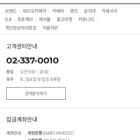
브랜드
비디오카메라
카메라
렌즈
삼각대
악세서리
DJI
프로젝터
케이블
중고마켓
커뮤니티
개인정보처리방침
이용약관
고객센터안내
02-337-0010
평일
오전 9:00 ~ 18:00
휴무
토, 일요일 및 법정 공휴일
견적문의하기
입금계좌안내
계좌안내
국민은행
604001-04-001527