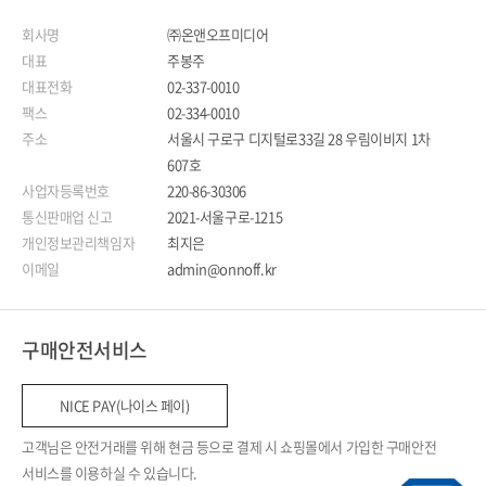
회사명
㈜온앤오프미디어
대표
주봉주
대표전화
02-337-0010
팩스
02-334-0010
주소
서울시 구로구 디지털로33길 28 우림이비지 1차
607호
사업자등록번호
220-86-30306
통신판매업 신고
2021-서울구로-1215
개인정보관리책임자
최지은
이메일
admin@onnoff.kr
구매안전서비스
NICE PAY(나이스 페이)
고객님은 안전거래를 위해 현금 등으로 결제 시 쇼핑몰에서 가입한 구매안전
서비스를 이용하실 수 있습니다.