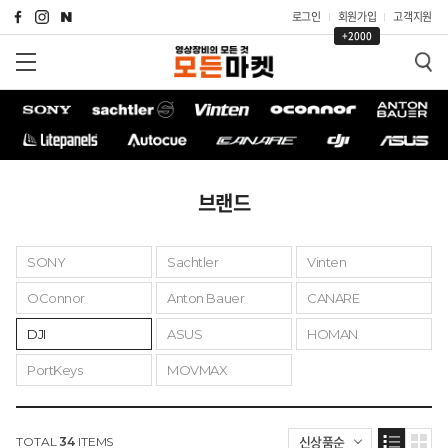
로그인
회원가입
고객지원
+2000
브랜드
SONY
Sachtler
Vinten
OConnor
Anton Bauer
CANARE
DJI
ASUS
HOMAN
PortKeys
MOVMAX
신상품순
TOTAL
34
ITEMS