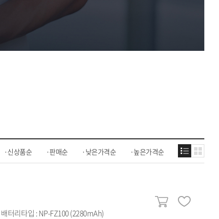
신상품순
판매순
낮은가격순
높은가격순
배터리타입 : NP-FZ100 (2280mAh)