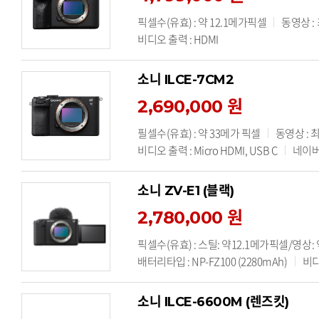
픽셀수(유효) : 약 12.1메가픽셀
동영상 :
비디오 출력 : HDMI
소니 ILCE-7CM2
2,690,000 원
필셀수(유효) : 약 33메가 픽셀
동영상 : 
비디오 출력 : Micro HDMI, USB C
네이버페
소니 ZV-E1 (블랙)
2,780,000 원
픽셀수(유효) : 스틸: 약12.1메가픽셀/영상:
배터리타입 : NP-FZ100 (2280mAh)
비디
소니 ILCE-6600M (렌즈킷)