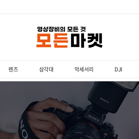
렌즈
삼각대
악세서리
DJI