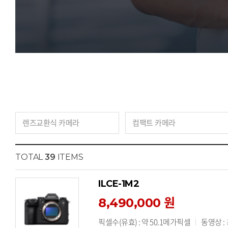
렌즈교환식 카메라
컴팩트 카메라
TOTAL
39
ITEMS
ILCE-1M2
8,490,000 원
픽셀수(유효) : 약 50.1메가픽셀
동영상 :