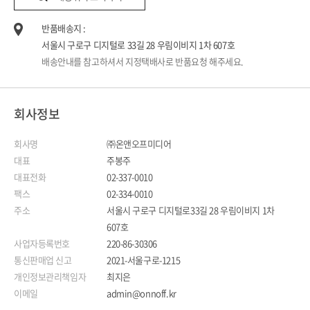
반품배송지 :
서울시 구로구 디지털로 33길 28 우림이비지 1차 607호
배송안내를 참고하셔서 지정택배사로 반품요청 해주세요.
회사정보
회사명
㈜온앤오프미디어
대표
주봉주
대표전화
02-337-0010
팩스
02-334-0010
주소
서울시 구로구 디지털로33길 28 우림이비지 1차
607호
사업자등록번호
220-86-30306
통신판매업 신고
2021-서울구로-1215
개인정보관리책임자
최지은
이메일
admin@onnoff.kr