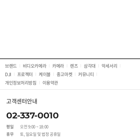
브랜드
비디오카메라
카메라
렌즈
삼각대
악세서리
DJI
프로젝터
케이블
중고마켓
커뮤니티
개인정보처리방침
이용약관
고객센터안내
02-337-0010
평일
오전 9:00 ~ 18:00
휴무
토, 일요일 및 법정 공휴일