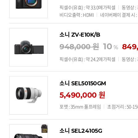
픽셀수(유효) : 약 33.0메가픽셀
동영상 :
비디오출력 : HDMI
네이버페이 결제 시 : 기
소니 ZV-E10K/B
10
948,000 원
849
%
픽셀수(유효) : 약 24.2메가픽셀
동영상 :
소니 SEL50150GM
5,490,000 원
포맷 : 35mm 풀프레임
초점거리 : 50-1
소니 SEL24105G