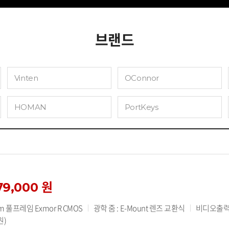
브랜드
Vinten
OConnor
HOMAN
PortKeys
79,000 원
 풀프레임 Exmor R CMOS
광학 줌 : E-Mount 렌즈 교환식
비디오출력 :
원)