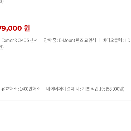
원)
79,000 원
 Exmor R CMOS 센서
광학 줌 : E-Mount 렌즈 교환식
비디오출력 : HD
원)
유효화소 : 1400만화소
네이버페이 결제 시 : 기본 적립 1% (58,900원)