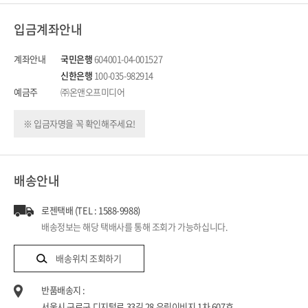
입금계좌안내
계좌안내
국민은행
604001-04-001527
신한은행
100-035-982914
예금주
㈜온앤오프미디어
※ 입금자명을 꼭 확인해주세요!
배송안내
로젠택배 (TEL : 1588-9988)
배송정보는 해당 택배사를 통해 조회가 가능하십니다.
배송위치 조회하기
반품배송지 :
서울시 구로구 디지털로 33길 28 우림이비지 1차 607호