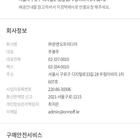
배송안내를 참고하셔서 지정택배사로 반품요청 해주세요.
회사정보
회사명
㈜온앤오프미디어
대표
주봉주
대표전화
02-337-0010
팩스
02-334-0010
주소
서울시 구로구 디지털로33길 28 우림이비지 1차
607호
사업자등록번호
220-86-30306
통신판매업 신고
2021-서울구로-1215
개인정보관리책임자
최지은
이메일
admin@onnoff.kr
구매안전서비스