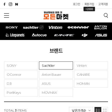
로그인
회원가입
고객지원
+2000
브랜드
SONY
Sachtler
Vinten
OConnor
Anton Bauer
CANARE
DJI
ASUS
HOMAN
PortKeys
MOVMAX
낮은가격순
TOTAL
3
ITEMS