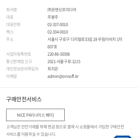
회사명
㈜온앤오프미디어
대표
주봉주
대표전화
02-337-0010
팩스
02-334-0010
주소
서울시 구로구 디지털로33길 28 우림이비지 1차
607호
사업자등록번호
220-86-30306
통신판매업 신고
2021-서울구로-1215
개인정보관리책임자
최지은
이메일
admin@onnoff.kr
구매안전서비스
NICE PAY(나이스 페이)
고객님은 안전거래를 위해 현금 등으로 결제 시 쇼핑몰에서 가입한 구매안전
서비스를 이용하실 수 있습니다.