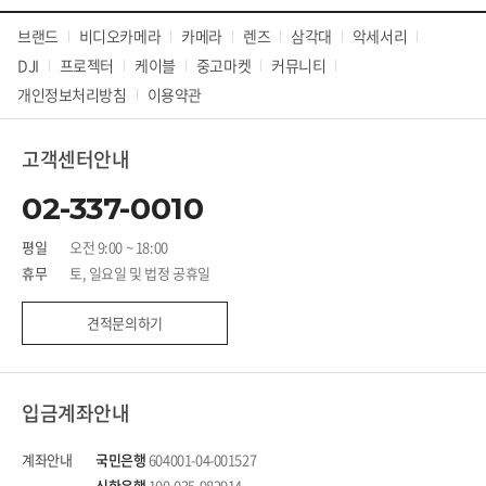
브랜드
비디오카메라
카메라
렌즈
삼각대
악세서리
DJI
프로젝터
케이블
중고마켓
커뮤니티
개인정보처리방침
이용약관
고객센터안내
02-337-0010
평일
오전 9:00 ~ 18:00
휴무
토, 일요일 및 법정 공휴일
견적문의하기
입금계좌안내
계좌안내
국민은행
604001-04-001527
신한은행
100-035-982914