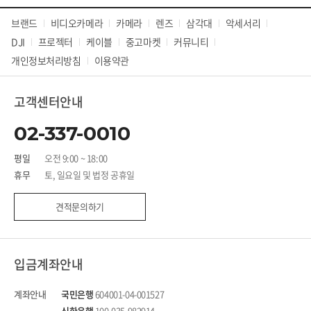
브랜드
비디오카메라
카메라
렌즈
삼각대
악세서리
DJI
프로젝터
케이블
중고마켓
커뮤니티
개인정보처리방침
이용약관
고객센터안내
02-337-0010
평일
오전 9:00 ~ 18:00
휴무
토, 일요일 및 법정 공휴일
견적문의하기
입금계좌안내
계좌안내
국민은행
604001-04-001527
신한은행
100-035-982914