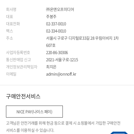
회사명
㈜온앤오프미디어
대표
주봉주
대표전화
02-337-0010
팩스
02-334-0010
주소
서울시 구로구 디지털로33길 28 우림이비지 1차
607호
사업자등록번호
220-86-30306
통신판매업 신고
2021-서울구로-1215
개인정보관리책임자
최지은
이메일
admin@onnoff.kr
구매안전서비스
NICE PAY(나이스 페이)
고객님은 안전거래를 위해 현금 등으로 결제 시 쇼핑몰에서 가입한 구매안전
서비스를 이용하실 수 있습니다.