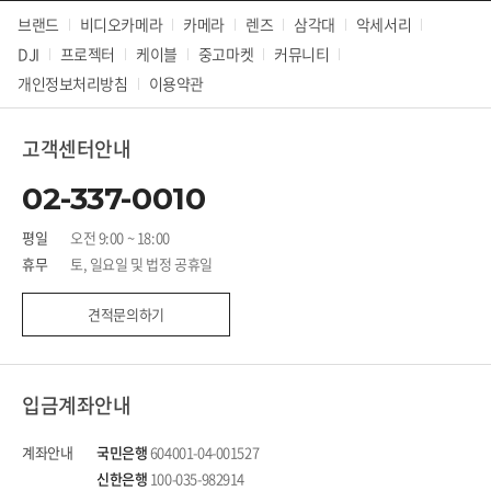
브랜드
비디오카메라
카메라
렌즈
삼각대
악세서리
DJI
프로젝터
케이블
중고마켓
커뮤니티
개인정보처리방침
이용약관
고객센터안내
02-337-0010
평일
오전 9:00 ~ 18:00
휴무
토, 일요일 및 법정 공휴일
견적문의하기
입금계좌안내
계좌안내
국민은행
604001-04-001527
신한은행
100-035-982914