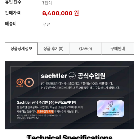
유압 단수
7단계
판매가격
8,400,000 원
배송비
무료
상품상세정보
상품 후기(0)
Q&A(0)
구매안내