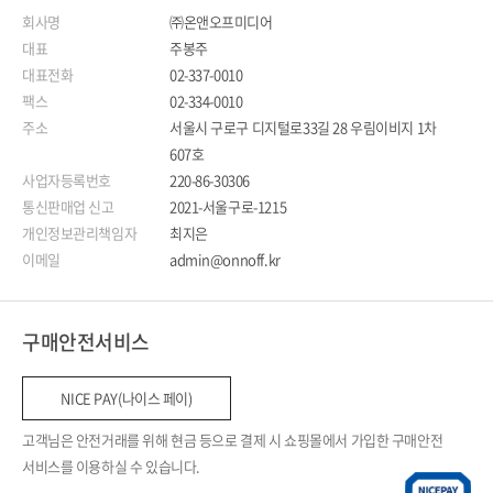
회사명
㈜온앤오프미디어
대표
주봉주
대표전화
02-337-0010
팩스
02-334-0010
주소
서울시 구로구 디지털로33길 28 우림이비지 1차
607호
사업자등록번호
220-86-30306
통신판매업 신고
2021-서울구로-1215
개인정보관리책임자
최지은
이메일
admin@onnoff.kr
구매안전서비스
NICE PAY(나이스 페이)
고객님은 안전거래를 위해 현금 등으로 결제 시 쇼핑몰에서 가입한 구매안전
서비스를 이용하실 수 있습니다.