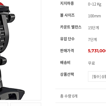
지지하중
0~12 Kg
볼 사이즈
100mm
카운트 밸런스
15단계
유압 단수
7단계
판매가격
5,731,0
배송비
무료
상품선택
총 수량 0개