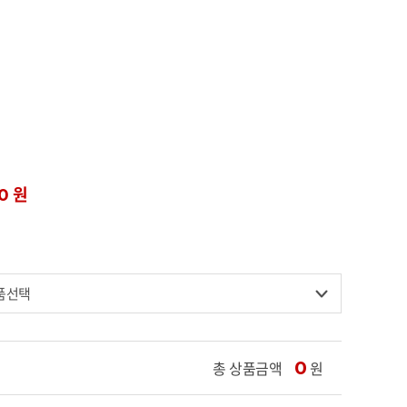
00 원
총 상품금액
0
원