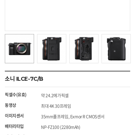
소니 ILCE-7C/B
픽셀수(유효)
약 24.2메가픽셀
동영상
최대 4K 30프레임
이미지센서
35mm풀프레임, Exmor R CMOS센서
배터리타입
NP-FZ100 (2280mAh)