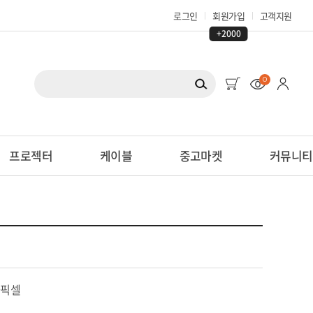
로그인
회원가입
고객지원
+2000
0
프로젝터
케이블
중고마켓
커뮤니티
가픽셀