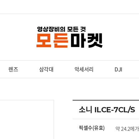
렌즈
삼각대
악세서리
DJI
소니 ILCE-7CL/S
픽셀수(유효)
약 24.2메