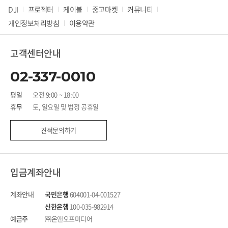
DJI
프로젝터
케이블
중고마켓
커뮤니티
개인정보처리방침
이용약관
고객센터안내
02-337-0010
평일
오전 9:00 ~ 18:00
휴무
토, 일요일 및 법정 공휴일
견적문의하기
입금계좌안내
계좌안내
국민은행
604001-04-001527
신한은행
100-035-982914
예금주
㈜온앤오프미디어