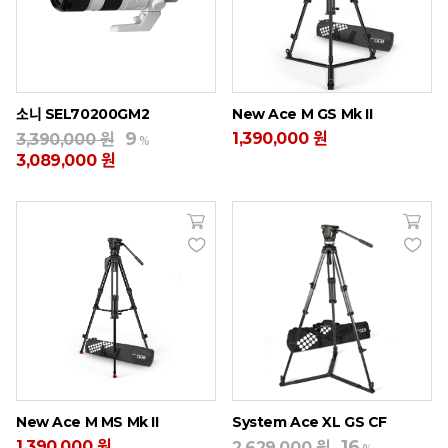
소니 SEL70200GM2
New Ace M GS Mk II
9
1,390,000 원
3,390,000 원
%
3,089,000 원
New Ace M MS Mk II
System Ace XL GS CF
16
1,390,000 원
2,629,000 원