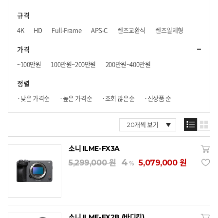
규격
4K
HD
Full-Frame
APS-C
렌즈교환식
렌즈일체형
가격
~100만원
100만원~200만원
200만원~400만원
400만원~600만원
600만원~800만원
800만원~
정렬
·낮은 가격순
·높은 가격순
·조회 많은순
·신상품 순
소니 ILME-FX3A
4
5,299,000 원
5,079,000 원
%
소니 ILME-FX2B (바디킷)