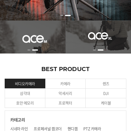
BEST PRODUCT
비디오카메라
카메라
렌즈
삼각대
악세서리
DJI
호만 메모리
프로젝터
케이블
카테고리
시네마 라인
프로페셔널 캠코더
핸디캠
PTZ 카메라