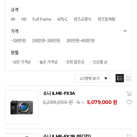
규격
4K
HD
Full-Frame
APS-C
렌즈교환식
렌즈일체형
가격
~100만원
100만원~200만원
200만원~400만원
400만원~600만원
600만원~800만원
800만원~
정렬
·낮은 가격순
·높은 가격순
·조회 많은순
·신상품 순
소니 ILME-FX3A
4
5,299,000 원
5,079,000 원
%
소니 ILME-FX2B (바디킷)