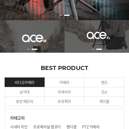
BEST PRODUCT
비디오카메라
카메라
렌즈
삼각대
악세서리
DJI
호만 메모리
프로젝터
케이블
카테고리
시네마 라인
프로페셔널 캠코더
핸디캠
PTZ 카메라