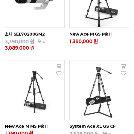
소니 SEL70200GM2
New Ace M GS Mk II
9
1,390,000 원
3,390,000 원
%
3,089,000 원
New Ace M MS Mk II
System Ace XL GS CF
16
1,390,000 원
2,629,000 원